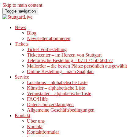
Skip to main content
Toggle navigation
News
Blog
Newsletter abonnieren
Tickets
Ticket Vorbestellung
Ticketcenter – im Herzen von Stuttgart
Telefonische Bestellung – 0711 / 550 660 77
Mailorder – die besten Plätze persönlich ausgewählt
Online Bestellung – nach Saalplan
Service
Locations – alphabetische Liste
Künstler – alphabetische Liste
Veranstalter – alphabetische Liste
FAQ/Hilfe
Datenschutzerklärungen
Allgemeine Geschäftsbedingungen
Kontakt
Über uns
Kontakt
Kontaktformular