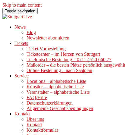
Skip to main content
Toggle navigation
News
Blog
Newsletter abonnieren
Tickets
Ticket Vorbestellung
Ticketcenter – im Herzen von Stuttgart
Telefonische Bestellung – 0711 / 550 660 77
Mailorder – die besten Plätze persönlich ausgewählt
Online Bestellung – nach Saalplan
Service
Locations – alphabetische Liste
Künstler – alphabetische Liste
Veranstalter – alphabetische Liste
FAQ/Hilfe
Datenschutzerklärungen
Allgemeine Geschäftsbedingungen
Kontakt
Über uns
Kontakt
Kontaktformular