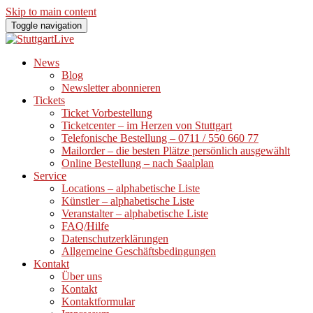
Skip to main content
Toggle navigation
News
Blog
Newsletter abonnieren
Tickets
Ticket Vorbestellung
Ticketcenter – im Herzen von Stuttgart
Telefonische Bestellung – 0711 / 550 660 77
Mailorder – die besten Plätze persönlich ausgewählt
Online Bestellung – nach Saalplan
Service
Locations – alphabetische Liste
Künstler – alphabetische Liste
Veranstalter – alphabetische Liste
FAQ/Hilfe
Datenschutzerklärungen
Allgemeine Geschäftsbedingungen
Kontakt
Über uns
Kontakt
Kontaktformular