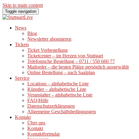
Skip to main content
Toggle navigation
News
Blog
Newsletter abonnieren
Tickets
Ticket Vorbestellung
Ticketcenter – im Herzen von Stuttgart
Telefonische Bestellung – 0711 / 550 660 77
Mailorder – die besten Plätze persönlich ausgewählt
Online Bestellung – nach Saalplan
Service
Locations – alphabetische Liste
Künstler – alphabetische Liste
Veranstalter – alphabetische Liste
FAQ/Hilfe
Datenschutzerklärungen
Allgemeine Geschäftsbedingungen
Kontakt
Über uns
Kontakt
Kontaktformular