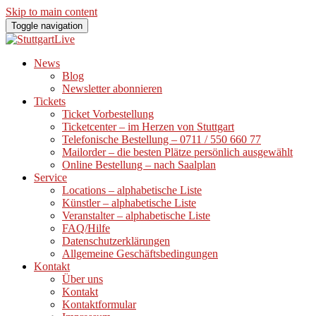
Skip to main content
Toggle navigation
News
Blog
Newsletter abonnieren
Tickets
Ticket Vorbestellung
Ticketcenter – im Herzen von Stuttgart
Telefonische Bestellung – 0711 / 550 660 77
Mailorder – die besten Plätze persönlich ausgewählt
Online Bestellung – nach Saalplan
Service
Locations – alphabetische Liste
Künstler – alphabetische Liste
Veranstalter – alphabetische Liste
FAQ/Hilfe
Datenschutzerklärungen
Allgemeine Geschäftsbedingungen
Kontakt
Über uns
Kontakt
Kontaktformular