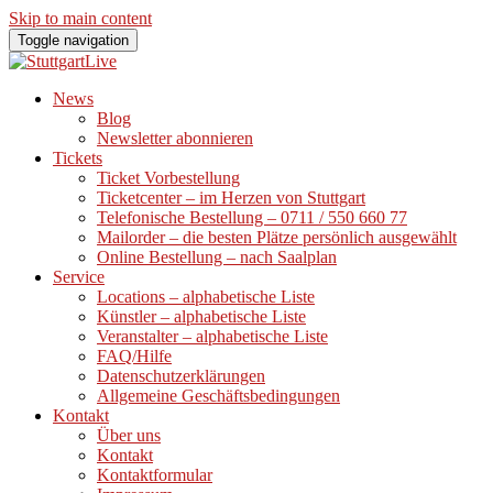
Skip to main content
Toggle navigation
News
Blog
Newsletter abonnieren
Tickets
Ticket Vorbestellung
Ticketcenter – im Herzen von Stuttgart
Telefonische Bestellung – 0711 / 550 660 77
Mailorder – die besten Plätze persönlich ausgewählt
Online Bestellung – nach Saalplan
Service
Locations – alphabetische Liste
Künstler – alphabetische Liste
Veranstalter – alphabetische Liste
FAQ/Hilfe
Datenschutzerklärungen
Allgemeine Geschäftsbedingungen
Kontakt
Über uns
Kontakt
Kontaktformular