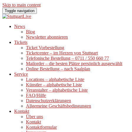
Skip to main content
Toggle navigation
News
Blog
Newsletter abonnieren
Tickets
Ticket Vorbestellung
Ticketcenter – im Herzen von Stuttgart
Telefonische Bestellung – 0711 / 550 660 77
Mailorder – die besten Plätze persönlich ausgewählt
Online Bestellung – nach Saalplan
Service
Locations – alphabetische Liste
Künstler – alphabetische Liste
Veranstalter – alphabetische Liste
FAQ/Hilfe
Datenschutzerklärungen
Allgemeine Geschäftsbedingungen
Kontakt
Über uns
Kontakt
Kontaktformular