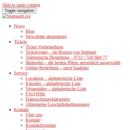
Skip to main content
Toggle navigation
News
Blog
Newsletter abonnieren
Tickets
Ticket Vorbestellung
Ticketcenter – im Herzen von Stuttgart
Telefonische Bestellung – 0711 / 550 660 77
Mailorder – die besten Plätze persönlich ausgewählt
Online Bestellung – nach Saalplan
Service
Locations – alphabetische Liste
Künstler – alphabetische Liste
Veranstalter – alphabetische Liste
FAQ/Hilfe
Datenschutzerklärungen
Allgemeine Geschäftsbedingungen
Kontakt
Über uns
Kontakt
Kontaktformular