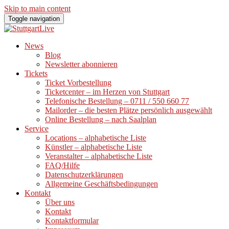
Skip to main content
Toggle navigation
News
Blog
Newsletter abonnieren
Tickets
Ticket Vorbestellung
Ticketcenter – im Herzen von Stuttgart
Telefonische Bestellung – 0711 / 550 660 77
Mailorder – die besten Plätze persönlich ausgewählt
Online Bestellung – nach Saalplan
Service
Locations – alphabetische Liste
Künstler – alphabetische Liste
Veranstalter – alphabetische Liste
FAQ/Hilfe
Datenschutzerklärungen
Allgemeine Geschäftsbedingungen
Kontakt
Über uns
Kontakt
Kontaktformular