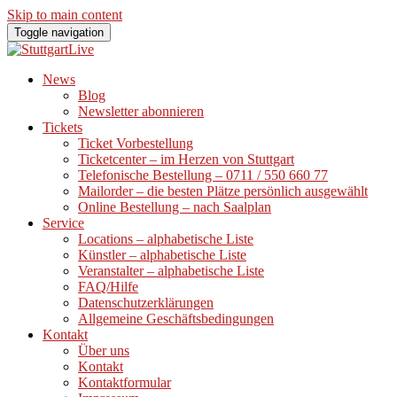
Skip to main content
Toggle navigation
News
Blog
Newsletter abonnieren
Tickets
Ticket Vorbestellung
Ticketcenter – im Herzen von Stuttgart
Telefonische Bestellung – 0711 / 550 660 77
Mailorder – die besten Plätze persönlich ausgewählt
Online Bestellung – nach Saalplan
Service
Locations – alphabetische Liste
Künstler – alphabetische Liste
Veranstalter – alphabetische Liste
FAQ/Hilfe
Datenschutzerklärungen
Allgemeine Geschäftsbedingungen
Kontakt
Über uns
Kontakt
Kontaktformular