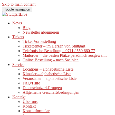
Skip to main content
Toggle navigation
News
Blog
Newsletter abonnieren
Tickets
Ticket Vorbestellung
Ticketcenter – im Herzen von Stuttgart
Telefonische Bestellung – 0711 / 550 660 77
Mailorder – die besten Plätze persönlich ausgewählt
Online Bestellung – nach Saalplan
Service
Locations – alphabetische Liste
Künstler – alphabetische Liste
Veranstalter – alphabetische Liste
FAQ/Hilfe
Datenschutzerklärungen
Allgemeine Geschäftsbedingungen
Kontakt
Über uns
Kontakt
Kontaktformular