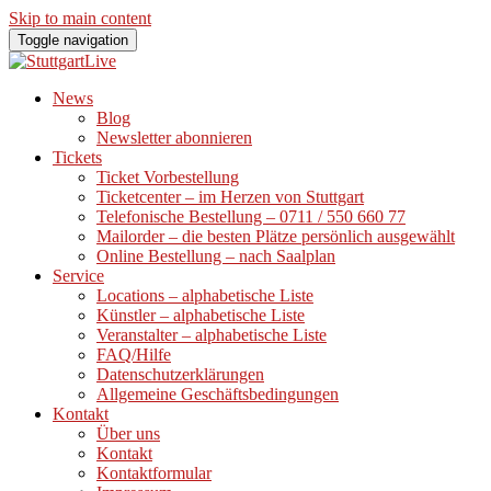
Skip to main content
Toggle navigation
News
Blog
Newsletter abonnieren
Tickets
Ticket Vorbestellung
Ticketcenter – im Herzen von Stuttgart
Telefonische Bestellung – 0711 / 550 660 77
Mailorder – die besten Plätze persönlich ausgewählt
Online Bestellung – nach Saalplan
Service
Locations – alphabetische Liste
Künstler – alphabetische Liste
Veranstalter – alphabetische Liste
FAQ/Hilfe
Datenschutzerklärungen
Allgemeine Geschäftsbedingungen
Kontakt
Über uns
Kontakt
Kontaktformular