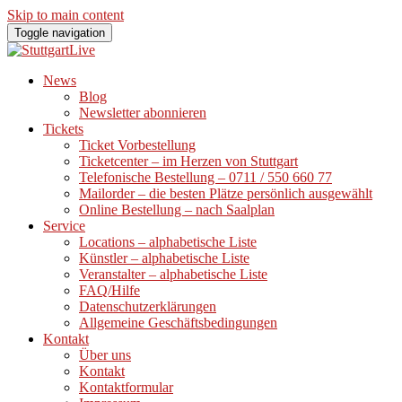
Skip to main content
Toggle navigation
News
Blog
Newsletter abonnieren
Tickets
Ticket Vorbestellung
Ticketcenter – im Herzen von Stuttgart
Telefonische Bestellung – 0711 / 550 660 77
Mailorder – die besten Plätze persönlich ausgewählt
Online Bestellung – nach Saalplan
Service
Locations – alphabetische Liste
Künstler – alphabetische Liste
Veranstalter – alphabetische Liste
FAQ/Hilfe
Datenschutzerklärungen
Allgemeine Geschäftsbedingungen
Kontakt
Über uns
Kontakt
Kontaktformular