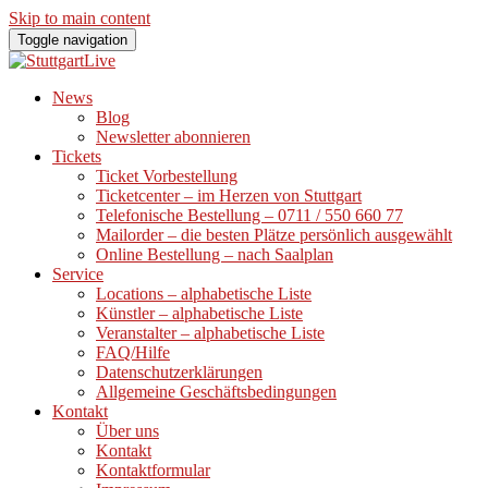
Skip to main content
Toggle navigation
News
Blog
Newsletter abonnieren
Tickets
Ticket Vorbestellung
Ticketcenter – im Herzen von Stuttgart
Telefonische Bestellung – 0711 / 550 660 77
Mailorder – die besten Plätze persönlich ausgewählt
Online Bestellung – nach Saalplan
Service
Locations – alphabetische Liste
Künstler – alphabetische Liste
Veranstalter – alphabetische Liste
FAQ/Hilfe
Datenschutzerklärungen
Allgemeine Geschäftsbedingungen
Kontakt
Über uns
Kontakt
Kontaktformular