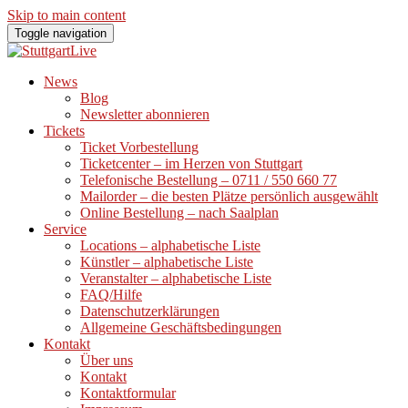
Skip to main content
Toggle navigation
News
Blog
Newsletter abonnieren
Tickets
Ticket Vorbestellung
Ticketcenter – im Herzen von Stuttgart
Telefonische Bestellung – 0711 / 550 660 77
Mailorder – die besten Plätze persönlich ausgewählt
Online Bestellung – nach Saalplan
Service
Locations – alphabetische Liste
Künstler – alphabetische Liste
Veranstalter – alphabetische Liste
FAQ/Hilfe
Datenschutzerklärungen
Allgemeine Geschäftsbedingungen
Kontakt
Über uns
Kontakt
Kontaktformular