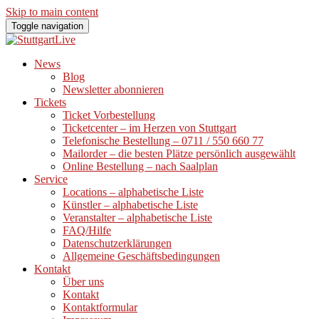
Skip to main content
Toggle navigation
News
Blog
Newsletter abonnieren
Tickets
Ticket Vorbestellung
Ticketcenter – im Herzen von Stuttgart
Telefonische Bestellung – 0711 / 550 660 77
Mailorder – die besten Plätze persönlich ausgewählt
Online Bestellung – nach Saalplan
Service
Locations – alphabetische Liste
Künstler – alphabetische Liste
Veranstalter – alphabetische Liste
FAQ/Hilfe
Datenschutzerklärungen
Allgemeine Geschäftsbedingungen
Kontakt
Über uns
Kontakt
Kontaktformular