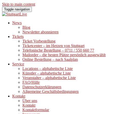
Skip to main content
Toggle navigation
News
Blog
Newsletter abonnieren
Tickets
Ticket Vorbestellung
Ticketcenter – im Herzen von Stuttgart
Telefonische Bestellung – 0711 / 550 660 77
Mailorder – die besten Plätze persönlich ausgewählt
Online Bestellung – nach Saalplan
Service
Locations – alphabetische Liste
Künstler – alphabetische Liste
Veranstalter – alphabetische Liste
FAQ/Hilfe
Datenschutzerklärungen
Allgemeine Geschäftsbedingungen
Kontakt
Über uns
Kontakt
Kontaktformular