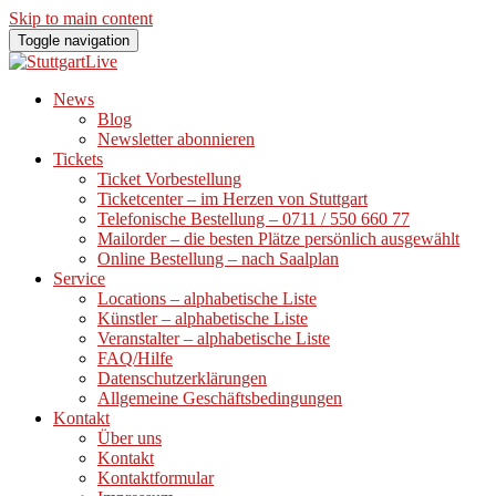
Skip to main content
Toggle navigation
News
Blog
Newsletter abonnieren
Tickets
Ticket Vorbestellung
Ticketcenter – im Herzen von Stuttgart
Telefonische Bestellung – 0711 / 550 660 77
Mailorder – die besten Plätze persönlich ausgewählt
Online Bestellung – nach Saalplan
Service
Locations – alphabetische Liste
Künstler – alphabetische Liste
Veranstalter – alphabetische Liste
FAQ/Hilfe
Datenschutzerklärungen
Allgemeine Geschäftsbedingungen
Kontakt
Über uns
Kontakt
Kontaktformular