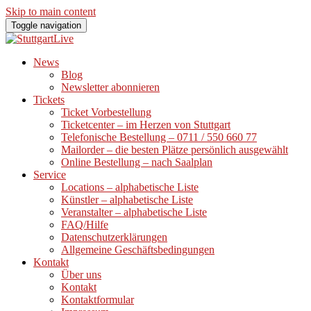
Skip to main content
Toggle navigation
News
Blog
Newsletter abonnieren
Tickets
Ticket Vorbestellung
Ticketcenter – im Herzen von Stuttgart
Telefonische Bestellung – 0711 / 550 660 77
Mailorder – die besten Plätze persönlich ausgewählt
Online Bestellung – nach Saalplan
Service
Locations – alphabetische Liste
Künstler – alphabetische Liste
Veranstalter – alphabetische Liste
FAQ/Hilfe
Datenschutzerklärungen
Allgemeine Geschäftsbedingungen
Kontakt
Über uns
Kontakt
Kontaktformular