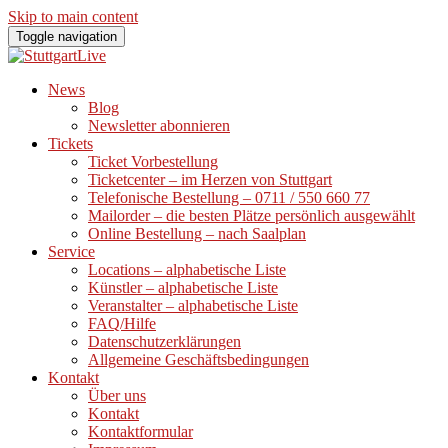
Skip to main content
Toggle navigation
News
Blog
Newsletter abonnieren
Tickets
Ticket Vorbestellung
Ticketcenter – im Herzen von Stuttgart
Telefonische Bestellung – 0711 / 550 660 77
Mailorder – die besten Plätze persönlich ausgewählt
Online Bestellung – nach Saalplan
Service
Locations – alphabetische Liste
Künstler – alphabetische Liste
Veranstalter – alphabetische Liste
FAQ/Hilfe
Datenschutzerklärungen
Allgemeine Geschäftsbedingungen
Kontakt
Über uns
Kontakt
Kontaktformular