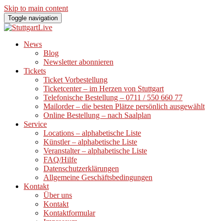
Skip to main content
Toggle navigation
News
Blog
Newsletter abonnieren
Tickets
Ticket Vorbestellung
Ticketcenter – im Herzen von Stuttgart
Telefonische Bestellung – 0711 / 550 660 77
Mailorder – die besten Plätze persönlich ausgewählt
Online Bestellung – nach Saalplan
Service
Locations – alphabetische Liste
Künstler – alphabetische Liste
Veranstalter – alphabetische Liste
FAQ/Hilfe
Datenschutzerklärungen
Allgemeine Geschäftsbedingungen
Kontakt
Über uns
Kontakt
Kontaktformular