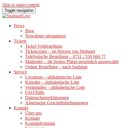
Skip to main content
Toggle navigation
News
Blog
Newsletter abonnieren
Tickets
Ticket Vorbestellung
Ticketcenter – im Herzen von Stuttgart
Telefonische Bestellung – 0711 / 550 660 77
Mailorder – die besten Plätze persönlich ausgewählt
Online Bestellung – nach Saalplan
Service
Locations – alphabetische Liste
Künstler – alphabetische Liste
Veranstalter – alphabetische Liste
FAQ/Hilfe
Datenschutzerklärungen
Allgemeine Geschäftsbedingungen
Kontakt
Über uns
Kontakt
Kontaktformular