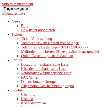
Skip to main content
Toggle navigation
News
Blog
Newsletter abonnieren
Tickets
Ticket Vorbestellung
Ticketcenter – im Herzen von Stuttgart
Telefonische Bestellung – 0711 / 550 660 77
Mailorder – die besten Plätze persönlich ausgewählt
Online Bestellung – nach Saalplan
Service
Locations – alphabetische Liste
Künstler – alphabetische Liste
Veranstalter – alphabetische Liste
FAQ/Hilfe
Datenschutzerklärungen
Allgemeine Geschäftsbedingungen
Kontakt
Über uns
Kontakt
Kontaktformular