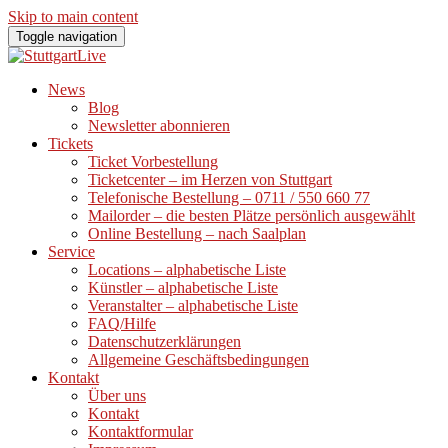
Skip to main content
Toggle navigation
News
Blog
Newsletter abonnieren
Tickets
Ticket Vorbestellung
Ticketcenter – im Herzen von Stuttgart
Telefonische Bestellung – 0711 / 550 660 77
Mailorder – die besten Plätze persönlich ausgewählt
Online Bestellung – nach Saalplan
Service
Locations – alphabetische Liste
Künstler – alphabetische Liste
Veranstalter – alphabetische Liste
FAQ/Hilfe
Datenschutzerklärungen
Allgemeine Geschäftsbedingungen
Kontakt
Über uns
Kontakt
Kontaktformular