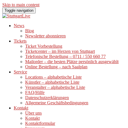
Skip to main content
Toggle navigation
News
Blog
Newsletter abonnieren
Tickets
Ticket Vorbestellung
Ticketcenter – im Herzen von Stuttgart
Telefonische Bestellung – 0711 / 550 660 77
Mailorder – die besten Plätze persönlich ausgewählt
Online Bestellung – nach Saalplan
Service
Locations – alphabetische Liste
Künstler – alphabetische Liste
Veranstalter – alphabetische Liste
FAQ/Hilfe
Datenschutzerklärungen
Allgemeine Geschäftsbedingungen
Kontakt
Über uns
Kontakt
Kontaktformular