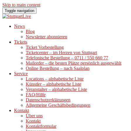
Skip to main content
Toggle navigation
News
Blog
Newsletter abonnieren
Tickets
Ticket Vorbestellung
Ticketcenter – im Herzen von Stuttgart
Telefonische Bestellung – 0711 / 550 660 77
Mailorder – die besten Plätze persönlich ausgewählt
Online Bestellung – nach Saalplan
Service
Locations – alphabetische Liste
Künstler – alphabetische Liste
Veranstalter – alphabetische Liste
FAQ/Hilfe
Datenschutzerklärungen
Allgemeine Geschäftsbedingungen
Kontakt
Über uns
Kontakt
Kontaktformular