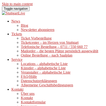
Skip to main content
Toggle navigation
News
Blog
Newsletter abonnieren
Tickets
Ticket Vorbestellung
Ticketcenter – im Herzen von Stuttgart
Telefonische Bestellung – 0711 / 550 660 77
Mailorder – die besten Plätze persönlich ausgewählt
Online Bestellung – nach Saalplan
Service
Locations – alphabetische Liste
Künstler – alphabetische Liste
Veranstalter – alphabetische Liste
FAQ/Hilfe
Datenschutzerklärungen
Allgemeine Geschäftsbedingungen
Kontakt
Über uns
Kontakt
Kontaktformular