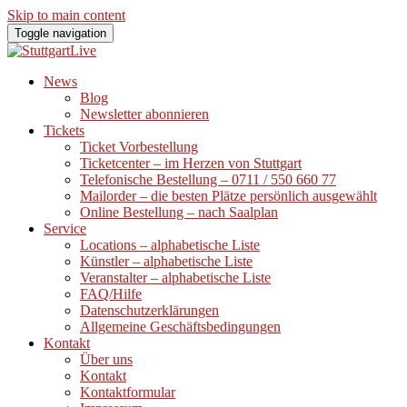
Skip to main content
Toggle navigation
News
Blog
Newsletter abonnieren
Tickets
Ticket Vorbestellung
Ticketcenter – im Herzen von Stuttgart
Telefonische Bestellung – 0711 / 550 660 77
Mailorder – die besten Plätze persönlich ausgewählt
Online Bestellung – nach Saalplan
Service
Locations – alphabetische Liste
Künstler – alphabetische Liste
Veranstalter – alphabetische Liste
FAQ/Hilfe
Datenschutzerklärungen
Allgemeine Geschäftsbedingungen
Kontakt
Über uns
Kontakt
Kontaktformular