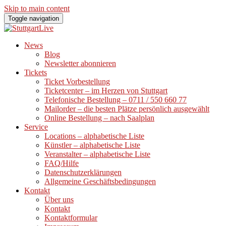
Skip to main content
Toggle navigation
News
Blog
Newsletter abonnieren
Tickets
Ticket Vorbestellung
Ticketcenter – im Herzen von Stuttgart
Telefonische Bestellung – 0711 / 550 660 77
Mailorder – die besten Plätze persönlich ausgewählt
Online Bestellung – nach Saalplan
Service
Locations – alphabetische Liste
Künstler – alphabetische Liste
Veranstalter – alphabetische Liste
FAQ/Hilfe
Datenschutzerklärungen
Allgemeine Geschäftsbedingungen
Kontakt
Über uns
Kontakt
Kontaktformular