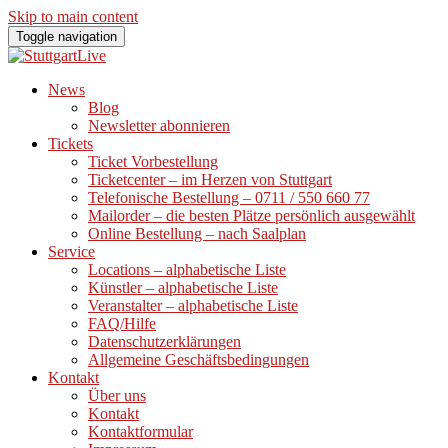
Skip to main content
Toggle navigation
News
Blog
Newsletter abonnieren
Tickets
Ticket Vorbestellung
Ticketcenter – im Herzen von Stuttgart
Telefonische Bestellung – 0711 / 550 660 77
Mailorder – die besten Plätze persönlich ausgewählt
Online Bestellung – nach Saalplan
Service
Locations – alphabetische Liste
Künstler – alphabetische Liste
Veranstalter – alphabetische Liste
FAQ/Hilfe
Datenschutzerklärungen
Allgemeine Geschäftsbedingungen
Kontakt
Über uns
Kontakt
Kontaktformular