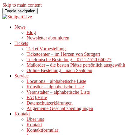
Skip to main content
Toggle navigation
News
Blog
Newsletter abonnieren
Tickets
Ticket Vorbestellung
Ticketcenter – im Herzen von Stuttgart
Telefonische Bestellung – 0711 / 550 660 77
Mailorder – die besten Plätze persönlich ausgewählt
Online Bestellung – nach Saalplan
Service
Locations – alphabetische Liste
Künstler – alphabetische Liste
Veranstalter – alphabetische Liste
FAQ/Hilfe
Datenschutzerklärungen
Allgemeine Geschäftsbedingungen
Kontakt
Über uns
Kontakt
Kontaktformular