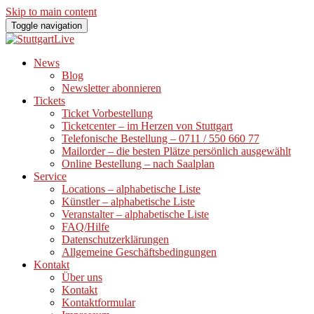
Skip to main content
Toggle navigation
News
Blog
Newsletter abonnieren
Tickets
Ticket Vorbestellung
Ticketcenter – im Herzen von Stuttgart
Telefonische Bestellung – 0711 / 550 660 77
Mailorder – die besten Plätze persönlich ausgewählt
Online Bestellung – nach Saalplan
Service
Locations – alphabetische Liste
Künstler – alphabetische Liste
Veranstalter – alphabetische Liste
FAQ/Hilfe
Datenschutzerklärungen
Allgemeine Geschäftsbedingungen
Kontakt
Über uns
Kontakt
Kontaktformular