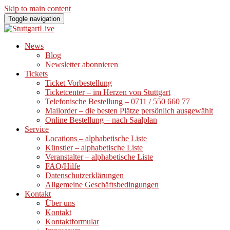
Skip to main content
Toggle navigation
News
Blog
Newsletter abonnieren
Tickets
Ticket Vorbestellung
Ticketcenter – im Herzen von Stuttgart
Telefonische Bestellung – 0711 / 550 660 77
Mailorder – die besten Plätze persönlich ausgewählt
Online Bestellung – nach Saalplan
Service
Locations – alphabetische Liste
Künstler – alphabetische Liste
Veranstalter – alphabetische Liste
FAQ/Hilfe
Datenschutzerklärungen
Allgemeine Geschäftsbedingungen
Kontakt
Über uns
Kontakt
Kontaktformular