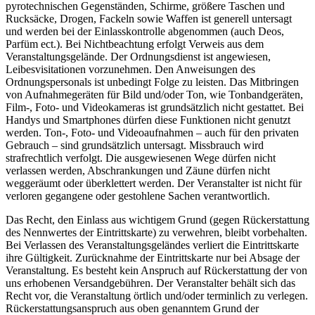
pyrotechnischen Gegenständen, Schirme, größere Taschen und
Rucksäcke, Drogen, Fackeln sowie Waffen ist generell untersagt
und werden bei der Einlasskontrolle abgenommen (auch Deos,
Parfüm ect.). Bei Nichtbeachtung erfolgt Verweis aus dem
Veranstaltungsgelände. Der Ordnungsdienst ist angewiesen,
Leibesvisitationen vorzunehmen. Den Anweisungen des
Ordnungspersonals ist unbedingt Folge zu leisten. Das Mitbringen
von Aufnahmegeräten für Bild und/oder Ton, wie Tonbandgeräten,
Film-, Foto- und Videokameras ist grundsätzlich nicht gestattet. Bei
Handys und Smartphones dürfen diese Funktionen nicht genutzt
werden. Ton-, Foto- und Videoaufnahmen – auch für den privaten
Gebrauch – sind grundsätzlich untersagt. Missbrauch wird
strafrechtlich verfolgt. Die ausgewiesenen Wege dürfen nicht
verlassen werden, Abschrankungen und Zäune dürfen nicht
weggeräumt oder überklettert werden. Der Veranstalter ist nicht für
verloren gegangene oder gestohlene Sachen verantwortlich.
Das Recht, den Einlass aus wichtigem Grund (gegen Rückerstattung
des Nennwertes der Eintrittskarte) zu verwehren, bleibt vorbehalten.
Bei Verlassen des Veranstaltungsgeländes verliert die Eintrittskarte
ihre Gültigkeit. Zurücknahme der Eintrittskarte nur bei Absage der
Veranstaltung. Es besteht kein Anspruch auf Rückerstattung der von
uns erhobenen Versandgebühren. Der Veranstalter behält sich das
Recht vor, die Veranstaltung örtlich und/oder terminlich zu verlegen.
Rückerstattungsanspruch aus oben genanntem Grund der