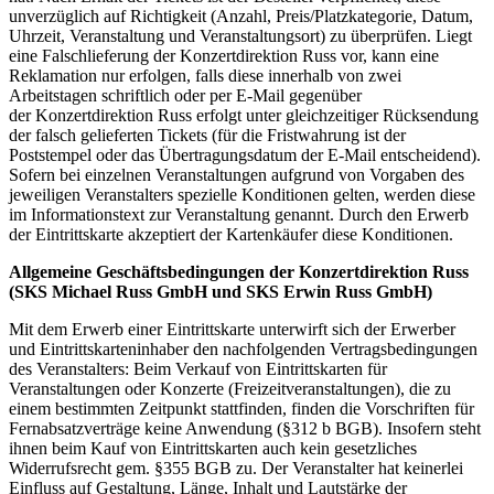
unverzüglich auf Richtigkeit (Anzahl, Preis/Platzkategorie, Datum,
Uhrzeit, Veranstaltung und Veranstaltungsort) zu überprüfen. Liegt
eine Falschlieferung der Konzertdirektion Russ vor, kann eine
Reklamation nur erfolgen, falls diese innerhalb von zwei
Arbeitstagen schriftlich oder per E-Mail gegenüber
der Konzertdirektion Russ erfolgt unter gleichzeitiger Rücksendung
der falsch gelieferten Tickets (für die Fristwahrung ist der
Poststempel oder das Übertragungsdatum der E-Mail entscheidend).
Sofern bei einzelnen Veranstaltungen aufgrund von Vorgaben des
jeweiligen Veranstalters spezielle Konditionen gelten, werden diese
im Informationstext zur Veranstaltung genannt. Durch den Erwerb
der Eintrittskarte akzeptiert der Kartenkäufer diese Konditionen.
Allgemeine Geschäftsbedingungen der Konzertdirektion Russ
(SKS Michael Russ GmbH und SKS Erwin Russ GmbH)
Mit dem Erwerb einer Eintrittskarte unterwirft sich der Erwerber
und Eintrittskarteninhaber den nachfolgenden Vertragsbedingungen
des Veranstalters: Beim Verkauf von Eintrittskarten für
Veranstaltungen oder Konzerte (Freizeitveranstaltungen), die zu
einem bestimmten Zeitpunkt stattfinden, finden die Vorschriften für
Fernabsatzverträge keine Anwendung (§312 b BGB). Insofern steht
ihnen beim Kauf von Eintrittskarten auch kein gesetzliches
Widerrufsrecht gem. §355 BGB zu. Der Veranstalter hat keinerlei
Einfluss auf Gestaltung, Länge, Inhalt und Lautstärke der