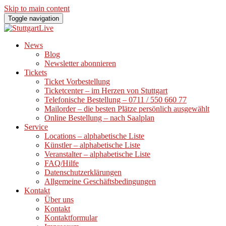
Skip to main content
Toggle navigation
News
Blog
Newsletter abonnieren
Tickets
Ticket Vorbestellung
Ticketcenter – im Herzen von Stuttgart
Telefonische Bestellung – 0711 / 550 660 77
Mailorder – die besten Plätze persönlich ausgewählt
Online Bestellung – nach Saalplan
Service
Locations – alphabetische Liste
Künstler – alphabetische Liste
Veranstalter – alphabetische Liste
FAQ/Hilfe
Datenschutzerklärungen
Allgemeine Geschäftsbedingungen
Kontakt
Über uns
Kontakt
Kontaktformular