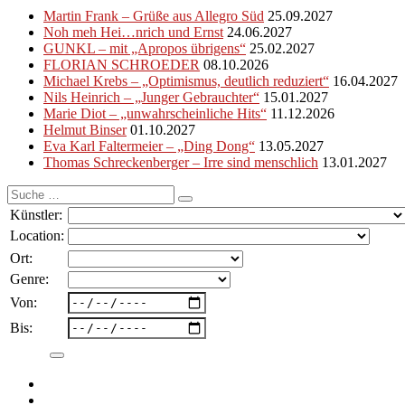
Martin Frank – Grüße aus Allegro Süd
25.09.2027
Noh meh Hei…nrich und Ernst
24.06.2027
GUNKL – mit „Apropos übrigens“
25.02.2027
FLORIAN SCHROEDER
08.10.2026
Michael Krebs – „Optimismus, deutlich reduziert“
16.04.2027
Nils Heinrich – „Junger Gebrauchter“
15.01.2027
Marie Diot – „unwahrscheinliche Hits“
11.12.2026
Helmut Binser
01.10.2027
Eva Karl Faltermeier – „Ding Dong“
13.05.2027
Thomas Schreckenberger – Irre sind menschlich
13.01.2027
Suche
nach:
Künstler:
Location:
Ort:
Genre:
Von:
Bis: