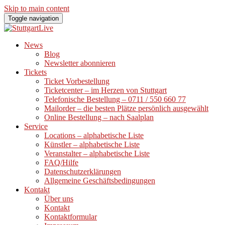
Skip to main content
Toggle navigation
News
Blog
Newsletter abonnieren
Tickets
Ticket Vorbestellung
Ticketcenter – im Herzen von Stuttgart
Telefonische Bestellung – 0711 / 550 660 77
Mailorder – die besten Plätze persönlich ausgewählt
Online Bestellung – nach Saalplan
Service
Locations – alphabetische Liste
Künstler – alphabetische Liste
Veranstalter – alphabetische Liste
FAQ/Hilfe
Datenschutzerklärungen
Allgemeine Geschäftsbedingungen
Kontakt
Über uns
Kontakt
Kontaktformular