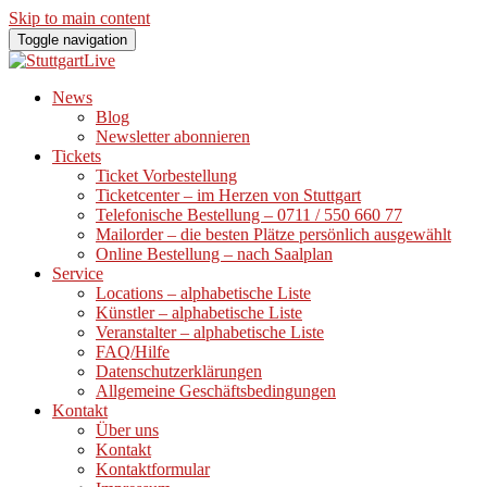
Skip to main content
Toggle navigation
News
Blog
Newsletter abonnieren
Tickets
Ticket Vorbestellung
Ticketcenter – im Herzen von Stuttgart
Telefonische Bestellung – 0711 / 550 660 77
Mailorder – die besten Plätze persönlich ausgewählt
Online Bestellung – nach Saalplan
Service
Locations – alphabetische Liste
Künstler – alphabetische Liste
Veranstalter – alphabetische Liste
FAQ/Hilfe
Datenschutzerklärungen
Allgemeine Geschäftsbedingungen
Kontakt
Über uns
Kontakt
Kontaktformular