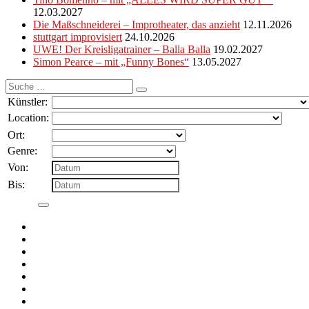
12.03.2027
Die Maßschneiderei – Improtheater, das anzieht
12.11.2026
stuttgart improvisiert
24.10.2026
UWE! Der Kreisligatrainer – Balla Balla
19.02.2027
Simon Pearce – mit „Funny Bones“
13.05.2027
Suche
nach:
Künstler:
Location:
Ort:
Genre:
Von:
Bis: