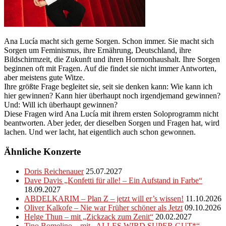
Ana Lucía macht sich gerne Sorgen. Schon immer. Sie macht sich
Sorgen um Feminismus, ihre Ernährung, Deutschland, ihre
Bildschirmzeit, die Zukunft und ihren Hormonhaushalt. Ihre Sorgen
beginnen oft mit Fragen. Auf die findet sie nicht immer Antworten,
aber meistens gute Witze.
Ihre größte Frage begleitet sie, seit sie denken kann: Wie kann ich
hier gewinnen? Kann hier überhaupt noch irgendjemand gewinnen?
Und: Will ich überhaupt gewinnen?
Diese Fragen wird Ana Lucía mit ihrem ersten Soloprogramm nicht
beantworten. Aber jeder, der dieselben Sorgen und Fragen hat, wird
lachen. Und wer lacht, hat eigentlich auch schon gewonnen.
Ähnliche Konzerte
Doris Reichenauer
25.07.2027
Dave Davis „Konfetti für alle! – Ein Aufstand in Farbe“
18.09.2027
ABDELKARIM – Plan Z – jetzt will er’s wissen!
11.10.2026
Oliver Kalkofe – Nie war Früher schöner als Jetzt
09.10.2026
Helge Thun – mit „Zickzack zum Zenit“
20.02.2027
Tino Bomelino – mit „ALLES WIRD SUPER GUT*“