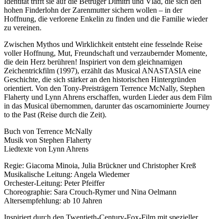
Identität trifft sie auf die Betrüger Dimitri und Vlad, die sich den
hohen Finderlohn der Zarenmutter sichern wollen – in der
Hoffnung, die verlorene Enkelin zu finden und die Familie wieder
zu vereinen.
Zwischen Mythos und Wirklichkeit entsteht eine fesselnde Reise
voller Hoffnung, Mut, Freundschaft und verzaubernder Momente,
die dein Herz berühren! Inspiriert von dem gleichnamigen
Zeichentrickfilm (1997), erzählt das Musical ANASTASIA eine
Geschichte, die sich stärker an den historischen Hintergründen
orientiert. Von den Tony-Preisträgern Terrence McNally, Stephen
Flaherty und Lynn Ahrens erschaffen, wurden Lieder aus dem Film
in das Musical übernommen, darunter das oscarnominierte Journey
to the Past (Reise durch die Zeit).
Buch von Terrence McNally
Musik von Stephen Flaherty
Liedtexte von Lynn Ahrens
Regie: Giacoma Minoia, Julia Brückner und Christopher Kreß
Musikalische Leitung: Angela Wiedemer
Orchester-Leitung: Peter Pfeiffer
Choreographie: Sara Crouch-Rymer und Nina Oelmann
Altersempfehlung: ab 10 Jahren
Inspiriert durch den Twentieth-Century-Fox-Film mit spezieller