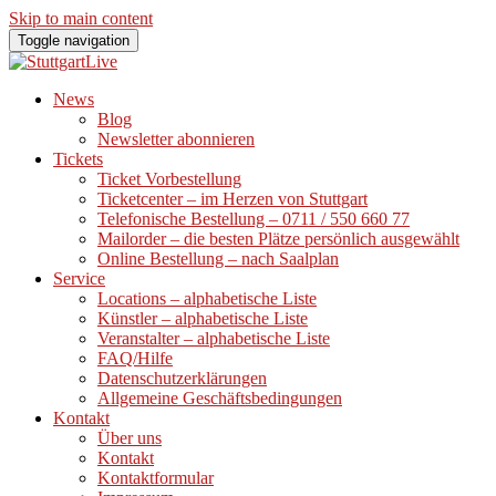
Skip to main content
Toggle navigation
News
Blog
Newsletter abonnieren
Tickets
Ticket Vorbestellung
Ticketcenter – im Herzen von Stuttgart
Telefonische Bestellung – 0711 / 550 660 77
Mailorder – die besten Plätze persönlich ausgewählt
Online Bestellung – nach Saalplan
Service
Locations – alphabetische Liste
Künstler – alphabetische Liste
Veranstalter – alphabetische Liste
FAQ/Hilfe
Datenschutzerklärungen
Allgemeine Geschäftsbedingungen
Kontakt
Über uns
Kontakt
Kontaktformular