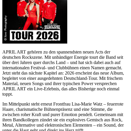
APRIL ART gehören zu den spannendsten neuen Acts der
deutschen Rockszene. Mit unbändiger Energie tourt die Band seit
über drei Jahren quer durchs Land – und hat sich dabei auch auf
internationalen Festival- und Clubbühnen einen Namen gemacht.
Jetzt steht das nächste Kapitel an: 2026 erscheint das neue Album,
begleitet von einer ausgedehnten Deutschland-Tour. Mit frischem
Material, neuen Songs und ihrer typischen Power versprechen
APRIL ART ein Live-Erlebnis, das alles Bisherige noch einmal
toppt.
Im Mittelpunkt steht erneut Frontfrau Lisa-Marie Watz – feuerrote
Haare, charismatische Bühnenpräsenz und eine Stimme, die
zwischen roher Kraft und purer Emotion pendelt. Gemeinsam mit
ihren Bandkollegen zündet sie ein explosives Gemisch aus Rock,
Metal, Alternative und elektronischen Elementen – ein Sound, der
unter die Haut geht und direkt ins Herz trifft.