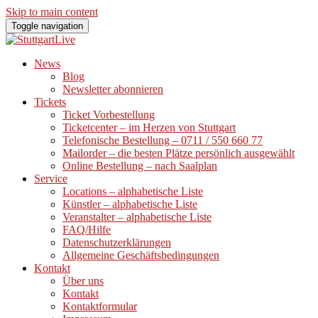
Skip to main content
Toggle navigation
News
Blog
Newsletter abonnieren
Tickets
Ticket Vorbestellung
Ticketcenter – im Herzen von Stuttgart
Telefonische Bestellung – 0711 / 550 660 77
Mailorder – die besten Plätze persönlich ausgewählt
Online Bestellung – nach Saalplan
Service
Locations – alphabetische Liste
Künstler – alphabetische Liste
Veranstalter – alphabetische Liste
FAQ/Hilfe
Datenschutzerklärungen
Allgemeine Geschäftsbedingungen
Kontakt
Über uns
Kontakt
Kontaktformular