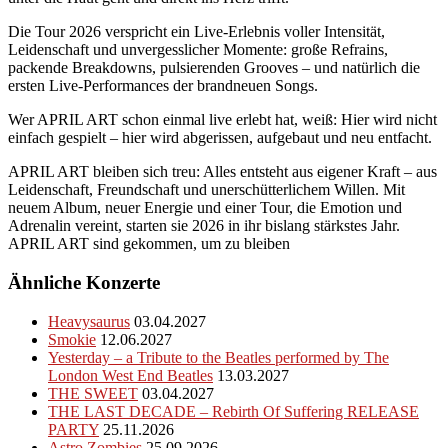
Die Tour 2026 verspricht ein Live-Erlebnis voller Intensität,
Leidenschaft und unvergesslicher Momente: große Refrains,
packende Breakdowns, pulsierenden Grooves – und natürlich die
ersten Live-Performances der brandneuen Songs.
Wer APRIL ART schon einmal live erlebt hat, weiß: Hier wird nicht
einfach gespielt – hier wird abgerissen, aufgebaut und neu entfacht.
APRIL ART bleiben sich treu: Alles entsteht aus eigener Kraft – aus
Leidenschaft, Freundschaft und unerschütterlichem Willen. Mit
neuem Album, neuer Energie und einer Tour, die Emotion und
Adrenalin vereint, starten sie 2026 in ihr bislang stärkstes Jahr.
APRIL ART sind gekommen, um zu bleiben
Ähnliche Konzerte
Heavysaurus
03.04.2027
Smokie
12.06.2027
Yesterday – a Tribute to the Beatles performed by The
London West End Beatles
13.03.2027
THE SWEET
03.04.2027
THE LAST DECADE – Rebirth Of Suffering RELEASE
PARTY
25.11.2026
Astro Zombies
25.09.2026