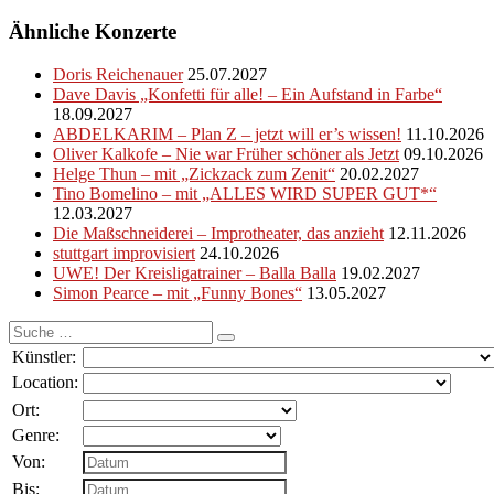
Ähnliche Konzerte
Doris Reichenauer
25.07.2027
Dave Davis „Konfetti für alle! – Ein Aufstand in Farbe“
18.09.2027
ABDELKARIM – Plan Z – jetzt will er’s wissen!
11.10.2026
Oliver Kalkofe – Nie war Früher schöner als Jetzt
09.10.2026
Helge Thun – mit „Zickzack zum Zenit“
20.02.2027
Tino Bomelino – mit „ALLES WIRD SUPER GUT*“
12.03.2027
Die Maßschneiderei – Improtheater, das anzieht
12.11.2026
stuttgart improvisiert
24.10.2026
UWE! Der Kreisligatrainer – Balla Balla
19.02.2027
Simon Pearce – mit „Funny Bones“
13.05.2027
Suche
nach:
Künstler:
Location:
Ort:
Genre:
Von:
Bis: