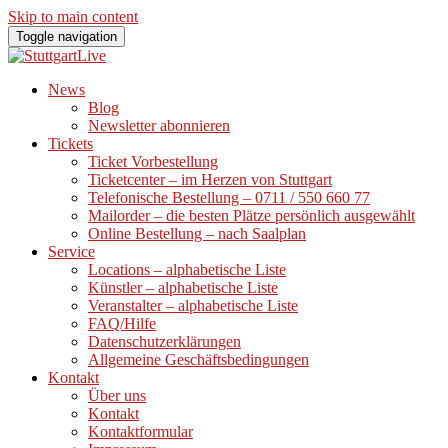
Skip to main content
Toggle navigation
News
Blog
Newsletter abonnieren
Tickets
Ticket Vorbestellung
Ticketcenter – im Herzen von Stuttgart
Telefonische Bestellung – 0711 / 550 660 77
Mailorder – die besten Plätze persönlich ausgewählt
Online Bestellung – nach Saalplan
Service
Locations – alphabetische Liste
Künstler – alphabetische Liste
Veranstalter – alphabetische Liste
FAQ/Hilfe
Datenschutzerklärungen
Allgemeine Geschäftsbedingungen
Kontakt
Über uns
Kontakt
Kontaktformular