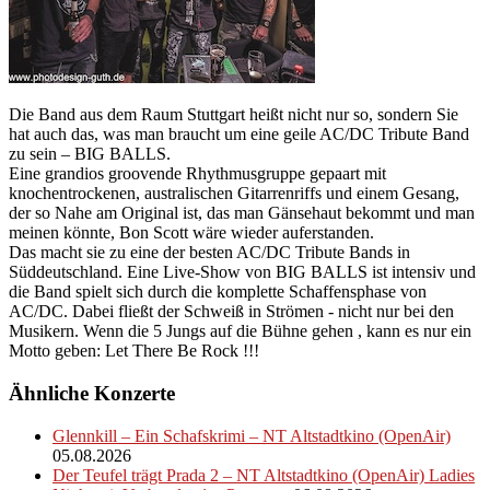
Die Band aus dem Raum Stuttgart heißt nicht nur so, sondern Sie
hat auch das, was man braucht um eine geile AC/DC Tribute Band
zu sein – BIG BALLS.
Eine grandios groovende Rhythmusgruppe gepaart mit
knochentrockenen, australischen Gitarrenriffs und einem Gesang,
der so Nahe am Original ist, das man Gänsehaut bekommt und man
meinen könnte, Bon Scott wäre wieder auferstanden.
Das macht sie zu eine der besten AC/DC Tribute Bands in
Süddeutschland. Eine Live-Show von BIG BALLS ist intensiv und
die Band spielt sich durch die komplette Schaffensphase von
AC/DC. Dabei fließt der Schweiß in Strömen - nicht nur bei den
Musikern. Wenn die 5 Jungs auf die Bühne gehen , kann es nur ein
Motto geben: Let There Be Rock !!!
Ähnliche Konzerte
Glennkill – Ein Schafskrimi – NT Altstadtkino (OpenAir)
05.08.2026
Der Teufel trägt Prada 2 – NT Altstadtkino (OpenAir) Ladies