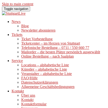
Skip to main content
Toggle navigation
News
Blog
Newsletter abonnieren
Tickets
Ticket Vorbestellung
Ticketcenter – im Herzen von Stuttgart
Telefonische Bestellung – 0711 / 550 660 77
Mailorder – die besten Plätze persönlich ausgewählt
Online Bestellung – nach Saalplan
Service
Locations – alphabetische Liste
Künstler – alphabetische Liste
Veranstalter – alphabetische Liste
FAQ/Hilfe
Datenschutzerklärungen
Allgemeine Geschäftsbedingungen
Kontakt
Über uns
Kontakt
Kontaktformular