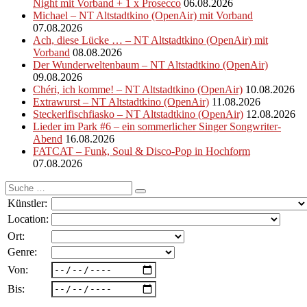
Night mit Vorband + 1 x Prosecco
06.08.2026
Michael – NT Altstadtkino (OpenAir) mit Vorband
07.08.2026
Ach, diese Lücke … – NT Altstadtkino (OpenAir) mit
Vorband
08.08.2026
Der Wunderweltenbaum – NT Altstadtkino (OpenAir)
09.08.2026
Chéri, ich komme! – NT Altstadtkino (OpenAir)
10.08.2026
Extrawurst – NT Altstadtkino (OpenAir)
11.08.2026
Steckerlfischfiasko – NT Altstadtkino (OpenAir)
12.08.2026
Lieder im Park #6 – ein sommerlicher Singer Songwriter-
Abend
16.08.2026
FATCAT – Funk, Soul & Disco-Pop in Hochform
07.08.2026
Suche
nach:
Künstler:
Location:
Ort:
Genre:
Von:
Bis: