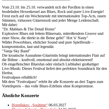
Vom 23.10. bis 25.10. verwandelt sich der Pavillon in einen
brodelnden Hexenkessel aus Blues, Rock und purer Live-Energie!
Freut euch auf ein Wochenende mit internationalen Top-Acts, rauen
Stimmen, virtuosen Gitarrensoli und jeder Menge Leidenschaft.
Mit dabei:
"Dr. Mablues & The Detail Horns"
Explosiver Blues mit fettem Bläsersatz, mitreißendem Groove und
einer Show, die direkt in die Beine geht!" Hot 'n' Nasty"
Wilder Powerblues, ehrlicher Sound und pure Spielfreude –
kompromisslos, laut und legendär.
"Vanja Sky Band"
Die kroatische Ausnahme-Gitarristin bringt internationales Flair auf
die Bühne – kraftvoll, emotional und absolut elektrisierend!
Ob eingefleischter Bluesfan oder einfach Liebhaber großartiger
Live-Musik: Dieses Festival liefert den perfekten Soundtrack für den
Herbst.
Festivalpass erhältlich!
Mit dem "Festivalpass" erlebt ihr alle Konzerte an drei Tagen zum
Vorteilspreis – das volle Blues-Erlebnis ohne Kompromisse.
Ähnliche Konzerte
Hornflakes: „Soultime“
06.03.2027