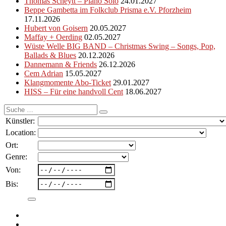
Thomas Scheytt – Piano Solo
24.01.2027
Beppe Gambetta im Folkclub Prisma e.V. Pforzheim
17.11.2026
Hubert von Goisern
20.05.2027
Maffay + Oerding
02.05.2027
Wüste Welle BIG BAND – Christmas Swing – Songs, Pop,
Ballads & Blues
20.12.2026
Dannemann & Friends
26.12.2026
Cem Adrian
15.05.2027
Klangmomente Abo-Ticket
29.01.2027
HISS – Für eine handvoll Cent
18.06.2027
Suche
nach:
Künstler:
Location:
Ort:
Genre:
Von:
Bis: