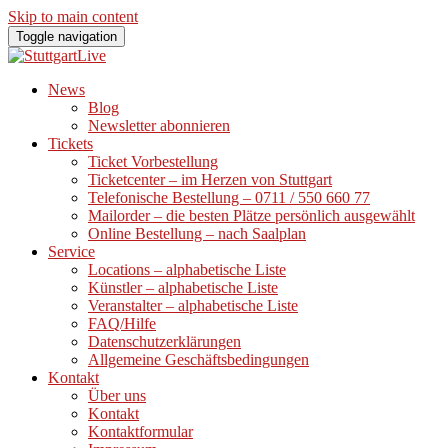
Skip to main content
Toggle navigation
News
Blog
Newsletter abonnieren
Tickets
Ticket Vorbestellung
Ticketcenter – im Herzen von Stuttgart
Telefonische Bestellung – 0711 / 550 660 77
Mailorder – die besten Plätze persönlich ausgewählt
Online Bestellung – nach Saalplan
Service
Locations – alphabetische Liste
Künstler – alphabetische Liste
Veranstalter – alphabetische Liste
FAQ/Hilfe
Datenschutzerklärungen
Allgemeine Geschäftsbedingungen
Kontakt
Über uns
Kontakt
Kontaktformular