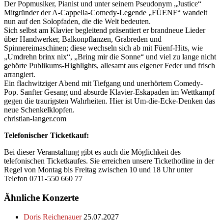
Der Popmusiker, Pianist und unter seinem Pseudonym „Justice“
Mitgründer der A-Cappella-Comedy-Legende „FÜENF“ wandelt
nun auf den Solopfaden, die die Welt bedeuten.
Sich selbst am Klavier begleitend präsentiert er brandneue Lieder
über Handwerker, Balkonpflanzen, Grabreden und
Spinnereimaschinen; diese wechseln sich ab mit Füenf-Hits, wie
„Umdrehn brinx nix“, „Bring mir die Sonne“ und viel zu lange nicht
gehörte Publikums-Highlights, allesamt aus eigener Feder und frisch
arrangiert.
Ein flachwitziger Abend mit Tiefgang und unerhörtem Comedy-
Pop. Sanfter Gesang und absurde Klavier-Eskapaden im Wettkampf
gegen die traurigsten Wahrheiten. Hier ist Um-die-Ecke-Denken das
neue Schenkelklopfen.
christian-langer.com
Telefonischer Ticketkauf:
Bei dieser Veranstaltung gibt es auch die Möglichkeit des
telefonischen Ticketkaufes. Sie erreichen unsere Tickethotline in der
Regel von Montag bis Freitag zwischen 10 und 18 Uhr unter
Telefon 0711-550 660 77
Ähnliche Konzerte
Doris Reichenauer
25.07.2027