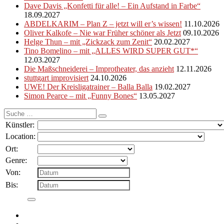
Dave Davis „Konfetti für alle! – Ein Aufstand in Farbe“
18.09.2027
ABDELKARIM – Plan Z – jetzt will er’s wissen!
11.10.2026
Oliver Kalkofe – Nie war Früher schöner als Jetzt
09.10.2026
Helge Thun – mit „Zickzack zum Zenit“
20.02.2027
Tino Bomelino – mit „ALLES WIRD SUPER GUT*“
12.03.2027
Die Maßschneiderei – Improtheater, das anzieht
12.11.2026
stuttgart improvisiert
24.10.2026
UWE! Der Kreisligatrainer – Balla Balla
19.02.2027
Simon Pearce – mit „Funny Bones“
13.05.2027
Suche
nach:
Künstler:
Location:
Ort:
Genre:
Von:
Bis: