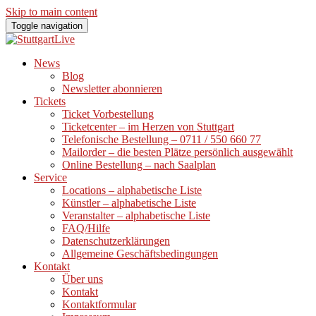
Skip to main content
Toggle navigation
News
Blog
Newsletter abonnieren
Tickets
Ticket Vorbestellung
Ticketcenter – im Herzen von Stuttgart
Telefonische Bestellung – 0711 / 550 660 77
Mailorder – die besten Plätze persönlich ausgewählt
Online Bestellung – nach Saalplan
Service
Locations – alphabetische Liste
Künstler – alphabetische Liste
Veranstalter – alphabetische Liste
FAQ/Hilfe
Datenschutzerklärungen
Allgemeine Geschäftsbedingungen
Kontakt
Über uns
Kontakt
Kontaktformular