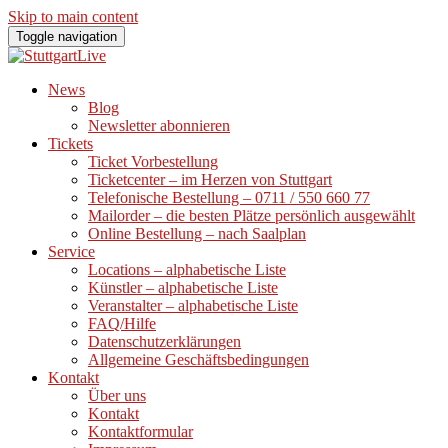
Skip to main content
Toggle navigation
News
Blog
Newsletter abonnieren
Tickets
Ticket Vorbestellung
Ticketcenter – im Herzen von Stuttgart
Telefonische Bestellung – 0711 / 550 660 77
Mailorder – die besten Plätze persönlich ausgewählt
Online Bestellung – nach Saalplan
Service
Locations – alphabetische Liste
Künstler – alphabetische Liste
Veranstalter – alphabetische Liste
FAQ/Hilfe
Datenschutzerklärungen
Allgemeine Geschäftsbedingungen
Kontakt
Über uns
Kontakt
Kontaktformular