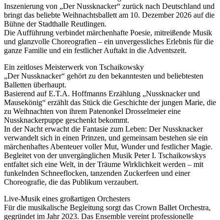
Inszenierung von „Der Nussknacker“ zurück nach Deutschland und
bringt das beliebte Weihnachtsballett am 10. Dezember 2026 auf die
Bühne der Stadthalle Reutlingen.
Die Aufführung verbindet märchenhafte Poesie, mitreißende Musik
und glanzvolle Choreografien – ein unvergessliches Erlebnis für die
ganze Familie und ein festlicher Auftakt in die Adventszeit.
Ein zeitloses Meisterwerk von Tschaikowsky
„Der Nussknacker“ gehört zu den bekanntesten und beliebtesten
Balletten überhaupt.
Basierend auf E.T.A. Hoffmanns Erzählung „Nussknacker und
Mausekönig“ erzählt das Stück die Geschichte der jungen Marie, die
zu Weihnachten von ihrem Patenonkel Drosselmeier eine
Nussknackerpuppe geschenkt bekommt.
In der Nacht erwacht die Fantasie zum Leben: Der Nussknacker
verwandelt sich in einen Prinzen, und gemeinsam bestehen sie ein
märchenhaftes Abenteuer voller Mut, Wunder und festlicher Magie.
Begleitet von der unvergänglichen Musik Peter I. Tschaikowskys
entfaltet sich eine Welt, in der Träume Wirklichkeit werden – mit
funkelnden Schneeflocken, tanzenden Zuckerfeen und einer
Choreografie, die das Publikum verzaubert.
Live-Musik eines großartigen Orchesters
Für die musikalische Begleitung sorgt das Crown Ballet Orchestra,
gegründet im Jahr 2023. Das Ensemble vereint professionelle