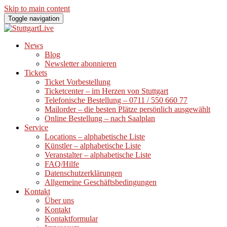
Skip to main content
Toggle navigation
News
Blog
Newsletter abonnieren
Tickets
Ticket Vorbestellung
Ticketcenter – im Herzen von Stuttgart
Telefonische Bestellung – 0711 / 550 660 77
Mailorder – die besten Plätze persönlich ausgewählt
Online Bestellung – nach Saalplan
Service
Locations – alphabetische Liste
Künstler – alphabetische Liste
Veranstalter – alphabetische Liste
FAQ/Hilfe
Datenschutzerklärungen
Allgemeine Geschäftsbedingungen
Kontakt
Über uns
Kontakt
Kontaktformular