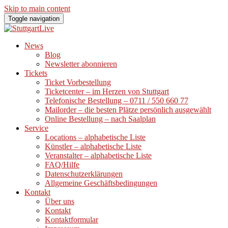
Skip to main content
Toggle navigation
News
Blog
Newsletter abonnieren
Tickets
Ticket Vorbestellung
Ticketcenter – im Herzen von Stuttgart
Telefonische Bestellung – 0711 / 550 660 77
Mailorder – die besten Plätze persönlich ausgewählt
Online Bestellung – nach Saalplan
Service
Locations – alphabetische Liste
Künstler – alphabetische Liste
Veranstalter – alphabetische Liste
FAQ/Hilfe
Datenschutzerklärungen
Allgemeine Geschäftsbedingungen
Kontakt
Über uns
Kontakt
Kontaktformular