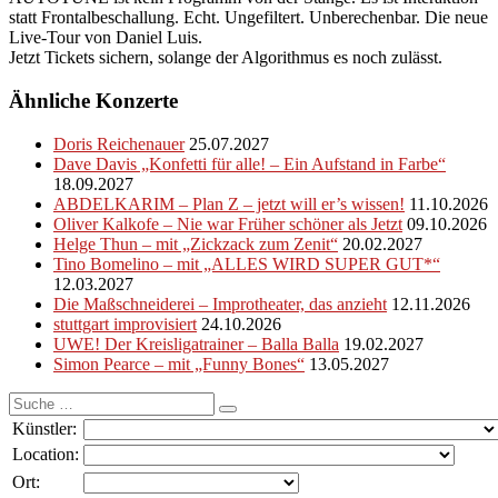
statt Frontalbeschallung. Echt. Ungefiltert. Unberechenbar. Die neue
Live-Tour von Daniel Luis.
Jetzt Tickets sichern, solange der Algorithmus es noch zulässt.
Ähnliche Konzerte
Doris Reichenauer
25.07.2027
Dave Davis „Konfetti für alle! – Ein Aufstand in Farbe“
18.09.2027
ABDELKARIM – Plan Z – jetzt will er’s wissen!
11.10.2026
Oliver Kalkofe – Nie war Früher schöner als Jetzt
09.10.2026
Helge Thun – mit „Zickzack zum Zenit“
20.02.2027
Tino Bomelino – mit „ALLES WIRD SUPER GUT*“
12.03.2027
Die Maßschneiderei – Improtheater, das anzieht
12.11.2026
stuttgart improvisiert
24.10.2026
UWE! Der Kreisligatrainer – Balla Balla
19.02.2027
Simon Pearce – mit „Funny Bones“
13.05.2027
Suche
nach:
Künstler:
Location:
Ort: