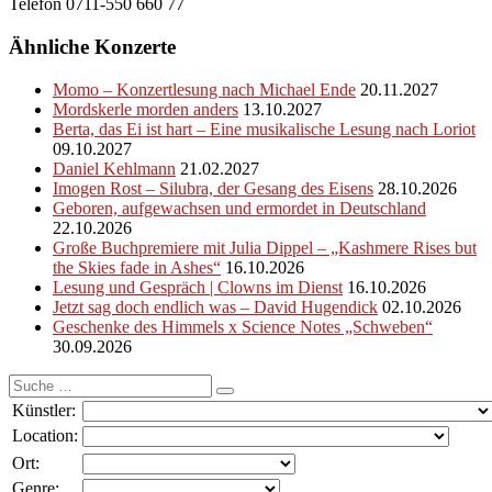
Telefon 0711-550 660 77
Ähnliche Konzerte
Momo – Konzertlesung nach Michael Ende
20.11.2027
Mordskerle morden anders
13.10.2027
Berta, das Ei ist hart – Eine musikalische Lesung nach Loriot
09.10.2027
Daniel Kehlmann
21.02.2027
Imogen Rost – Silubra, der Gesang des Eisens
28.10.2026
Geboren, aufgewachsen und ermordet in Deutschland
22.10.2026
Große Buchpremiere mit Julia Dippel – „Kashmere Rises but
the Skies fade in Ashes“
16.10.2026
Lesung und Gespräch | Clowns im Dienst
16.10.2026
Jetzt sag doch endlich was – David Hugendick
02.10.2026
Geschenke des Himmels x Science Notes „Schweben“
30.09.2026
Suche
nach:
Künstler:
Location:
Ort:
Genre: