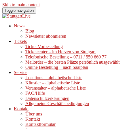
Skip to main content
Toggle navigation
News
Blog
Newsletter abonnieren
Tickets
Ticket Vorbestellung
Ticketcenter – im Herzen von Stuttgart
Telefonische Bestellung – 0711 / 550 660 77
Mailorder – die besten Plätze persönlich ausgewählt
Online Bestellung – nach Saalplan
Service
Locations – alphabetische Liste
Künstler – alphabetische Liste
Veranstalter – alphabetische Liste
FAQ/Hilfe
Datenschutzerklärungen
Allgemeine Geschäftsbedingungen
Kontakt
Über uns
Kontakt
Kontaktformular