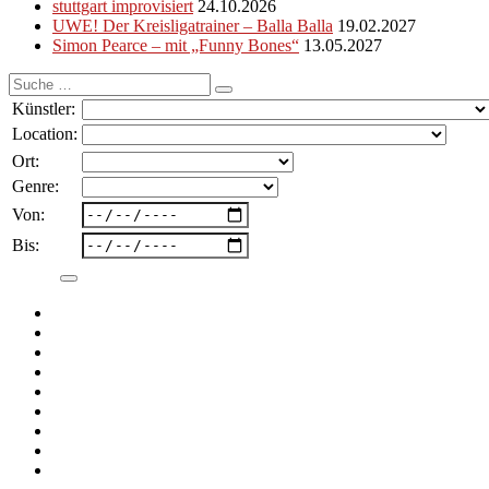
stuttgart improvisiert
24.10.2026
UWE! Der Kreisligatrainer – Balla Balla
19.02.2027
Simon Pearce – mit „Funny Bones“
13.05.2027
Suche
nach:
Künstler:
Location:
Ort:
Genre:
Von:
Bis: