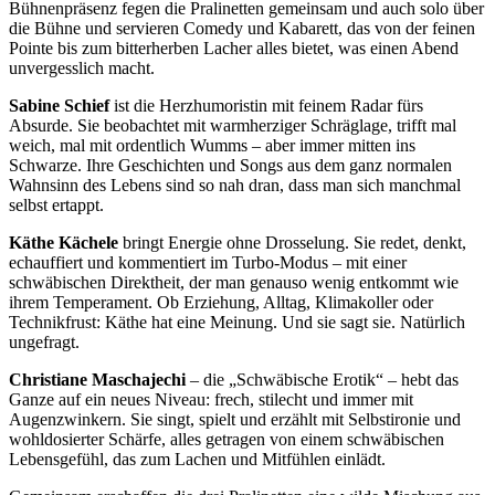
Bühnenpräsenz fegen die Pralinetten gemeinsam und auch solo über
die Bühne und servieren Comedy und Kabarett, das von der feinen
Pointe bis zum bitterherben Lacher alles bietet, was einen Abend
unvergesslich macht.
Sabine Schief
ist die Herzhumoristin mit feinem Radar fürs
Absurde. Sie beobachtet mit warmherziger Schräglage, trifft mal
weich, mal mit ordentlich Wumms – aber immer mitten ins
Schwarze. Ihre Geschichten und Songs aus dem ganz normalen
Wahnsinn des Lebens sind so nah dran, dass man sich manchmal
selbst ertappt.
Käthe Kächele
bringt Energie ohne Drosselung. Sie redet, denkt,
echauffiert und kommentiert im Turbo-Modus – mit einer
schwäbischen Direktheit, der man genauso wenig entkommt wie
ihrem Temperament. Ob Erziehung, Alltag, Klimakoller oder
Technikfrust: Käthe hat eine Meinung. Und sie sagt sie. Natürlich
ungefragt.
Christiane Maschajechi
– die „Schwäbische Erotik“ – hebt das
Ganze auf ein neues Niveau: frech, stilecht und immer mit
Augenzwinkern. Sie singt, spielt und erzählt mit Selbstironie und
wohldosierter Schärfe, alles getragen von einem schwäbischen
Lebensgefühl, das zum Lachen und Mitfühlen einlädt.