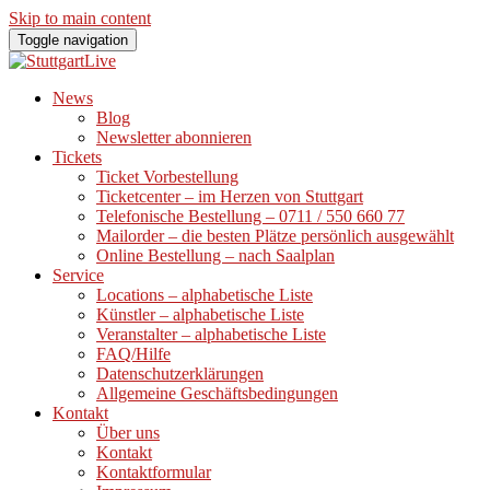
Skip to main content
Toggle navigation
News
Blog
Newsletter abonnieren
Tickets
Ticket Vorbestellung
Ticketcenter – im Herzen von Stuttgart
Telefonische Bestellung – 0711 / 550 660 77
Mailorder – die besten Plätze persönlich ausgewählt
Online Bestellung – nach Saalplan
Service
Locations – alphabetische Liste
Künstler – alphabetische Liste
Veranstalter – alphabetische Liste
FAQ/Hilfe
Datenschutzerklärungen
Allgemeine Geschäftsbedingungen
Kontakt
Über uns
Kontakt
Kontaktformular