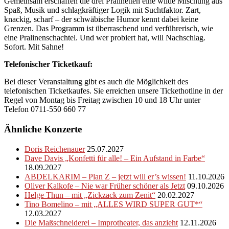
Gemeinsam erschaffen die drei Pralinetten eine wilde Mischung aus
Spaß, Musik und schlagkräftiger Logik mit Suchtfaktor. Zart,
knackig, scharf – der schwäbische Humor kennt dabei keine
Grenzen. Das Programm ist überraschend und verführerisch, wie
eine Pralinenschachtel. Und wer probiert hat, will Nachschlag.
Sofort. Mit Sahne!
Telefonischer Ticketkauf:
Bei dieser Veranstaltung gibt es auch die Möglichkeit des
telefonischen Ticketkaufes. Sie erreichen unsere Tickethotline in der
Regel von Montag bis Freitag zwischen 10 und 18 Uhr unter
Telefon 0711-550 660 77
Ähnliche Konzerte
Doris Reichenauer
25.07.2027
Dave Davis „Konfetti für alle! – Ein Aufstand in Farbe“
18.09.2027
ABDELKARIM – Plan Z – jetzt will er’s wissen!
11.10.2026
Oliver Kalkofe – Nie war Früher schöner als Jetzt
09.10.2026
Helge Thun – mit „Zickzack zum Zenit“
20.02.2027
Tino Bomelino – mit „ALLES WIRD SUPER GUT*“
12.03.2027
Die Maßschneiderei – Improtheater, das anzieht
12.11.2026