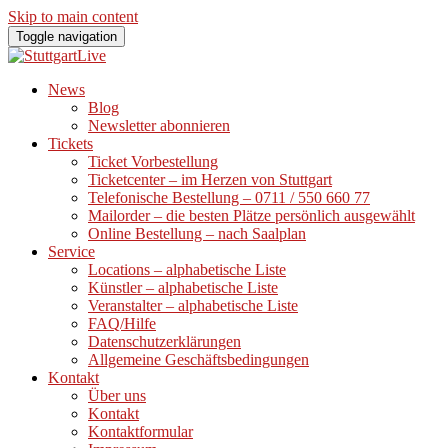
Skip to main content
Toggle navigation
News
Blog
Newsletter abonnieren
Tickets
Ticket Vorbestellung
Ticketcenter – im Herzen von Stuttgart
Telefonische Bestellung – 0711 / 550 660 77
Mailorder – die besten Plätze persönlich ausgewählt
Online Bestellung – nach Saalplan
Service
Locations – alphabetische Liste
Künstler – alphabetische Liste
Veranstalter – alphabetische Liste
FAQ/Hilfe
Datenschutzerklärungen
Allgemeine Geschäftsbedingungen
Kontakt
Über uns
Kontakt
Kontaktformular