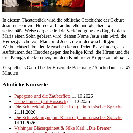
In diesem Theaterstück wird die biblische Geschichte der Geburt
Jesu mit sehr viel Humor auf traditionelle und gleichzeitig
zeitgemäße Weise dargestellt: Die Verkündigung des Engels, dass
Maria einen Sohn gebären wird, dessen Name Jesus sein wird, die
Herbergssuche von Maria und Josef, die in der geschäftigen
Weihnachtszeit bei den Menschen keinen freien Platz finden, das
Aufbäumen des Herodes gegen das heilige Kind, die Hirten und die
drei Könige, die kommen, um dem Kind in der Krippe zu huldigen.
Es spielt das Galli Theater Ensemble Backnang / Stückedauer: ca 45
Minuten
Ähnliche Konzerte
Papageno und die Zauberflöte
11.10.2026
Liebe Pamela (auf Russisch)
11.12.2026
Die Schneekönigin (auf Russisch) – in russischer Sprache
21.11.2026
Die Schneekönigin (auf Russisch) – in russischer Sprache
14.11.2026
Vaihinger Bläserquintett & Silke Karl: „Die Bremer