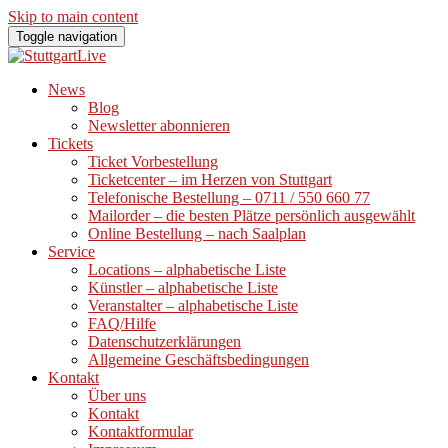
Skip to main content
Toggle navigation
News
Blog
Newsletter abonnieren
Tickets
Ticket Vorbestellung
Ticketcenter – im Herzen von Stuttgart
Telefonische Bestellung – 0711 / 550 660 77
Mailorder – die besten Plätze persönlich ausgewählt
Online Bestellung – nach Saalplan
Service
Locations – alphabetische Liste
Künstler – alphabetische Liste
Veranstalter – alphabetische Liste
FAQ/Hilfe
Datenschutzerklärungen
Allgemeine Geschäftsbedingungen
Kontakt
Über uns
Kontakt
Kontaktformular