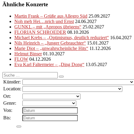
Ähnliche Konzerte
Martin Frank – Grüße aus Allegro Süd
25.09.2027
Noh meh Hei…nrich und Ernst
24.06.2027
GUNKL – mit „Apropos übrigens“
25.02.2027
FLORIAN SCHROEDER
08.10.2026
Michael Krebs – „Optimismus, deutlich reduziert“
16.04.2027
Nils Heinrich – „Junger Gebrauchter“
15.01.2027
Marie Diot – „unwahrscheinliche Hits“
11.12.2026
Helmut Binser
01.10.2027
FLOW
04.12.2026
Eva Karl Faltermeier – „Ding Dong“
13.05.2027
Suche
nach:
Künstler:
Location:
Ort:
Genre:
Von:
Bis: