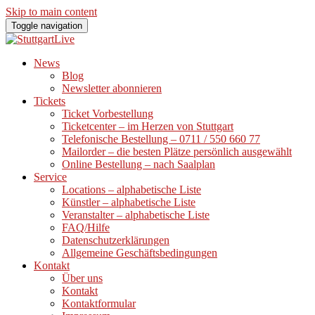
Skip to main content
Toggle navigation
News
Blog
Newsletter abonnieren
Tickets
Ticket Vorbestellung
Ticketcenter – im Herzen von Stuttgart
Telefonische Bestellung – 0711 / 550 660 77
Mailorder – die besten Plätze persönlich ausgewählt
Online Bestellung – nach Saalplan
Service
Locations – alphabetische Liste
Künstler – alphabetische Liste
Veranstalter – alphabetische Liste
FAQ/Hilfe
Datenschutzerklärungen
Allgemeine Geschäftsbedingungen
Kontakt
Über uns
Kontakt
Kontaktformular