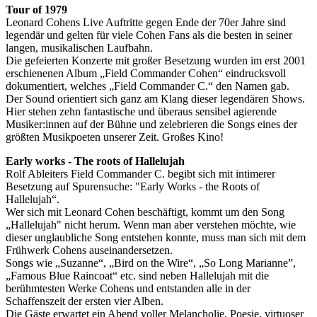
Tour of 1979
Leonard Cohens Live Auftritte gegen Ende der 70er Jahre sind
legendär und gelten für viele Cohen Fans als die besten in seiner
langen, musikalischen Laufbahn.
Die gefeierten Konzerte mit großer Besetzung wurden im erst 2001
erschienenen Album „Field Commander Cohen“ eindrucksvoll
dokumentiert, welches „Field Commander C.“ den Namen gab.
Der Sound orientiert sich ganz am Klang dieser legendären Shows.
Hier stehen zehn fantastische und überaus sensibel agierende
Musiker:innen auf der Bühne und zelebrieren die Songs eines der
größten Musikpoeten unserer Zeit. Großes Kino!
Early works - The roots of Hallelujah
Rolf Ableiters Field Commander C. begibt sich mit intimerer
Besetzung auf Spurensuche: "Early Works - the Roots of
Hallelujah“.
Wer sich mit Leonard Cohen beschäftigt, kommt um den Song
„Hallelujah" nicht herum. Wenn man aber verstehen möchte, wie
dieser unglaubliche Song entstehen konnte, muss man sich mit dem
Frühwerk Cohens auseinandersetzen.
Songs wie „Suzanne“, „Bird on the Wire“, „So Long Marianne”,
„Famous Blue Raincoat“ etc. sind neben Hallelujah mit die
berühmtesten Werke Cohens und entstanden alle in der
Schaffenszeit der ersten vier Alben.
Die Gäste erwartet ein Abend voller Melancholie, Poesie, virtuoser